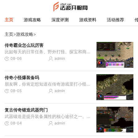
主页
游戏攻略
深度评测
游戏资料
活动推荐
主页
>
游戏攻略
>
传奇霸业怎么玩厉害
比如每天的日常任务、野外打怪、探宝和商城购买，这些都是获取材料的重要途径，日常任务能带来大量的铜钱、药材和其他道具，而野外打怪尤其是精英怪和BOSS会掉落更高级的材料，
08-06
admin
传奇小怪爆装备吗
朋友啊，你肯定想知道在传奇游戏里打小怪能不能爆出好装备吧？答案是肯定的，很多小怪确实有机会掉落不错的装备，这可不是什么秘密。游戏中有各种各样的怪物，分布在不同的地
08-05
admin
复古传奇锻造武器窍门
武器锻造是提升装备属性的核心途径之一。锻造过程需要玩家精心准备材料，并遵循一定的规则。锻造需要消耗黑铁矿石和特定首饰，材料的纯度和品质直接影响锻造的成功率和武器属
08-04
admin