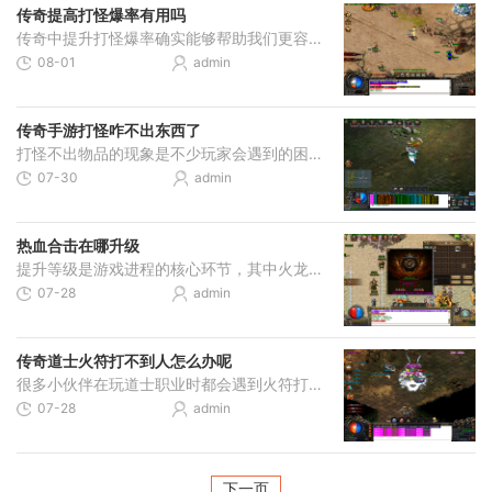
传奇提高打怪爆率有用吗
传奇中提升打怪爆率确实能够帮助我们更容易获得珍稀装备和资源。爆率就是击败怪物后物品掉落的概率，这个概率从百分之百到几十万分之一不等。所以通过合理方法提升爆率，可以
08-01
admin
传奇手游打怪咋不出东西了
打怪不出物品的现象是不少玩家会遇到的困扰。这背后往往涉及多方面的因素，需要从游戏机制设计的角度来理解并采取相应的对策。游戏中的怪物掉落系统通常设置了复杂的判定条件
07-30
admin
热血合击在哪升级
提升等级是游戏进程的核心环节，其中火龙珠的使用对升级效率有显著影响。当拥有火龙珠时，打怪过程中人物和英雄可获得额外20倍经验值，若配合双倍修炼卷轴，则经验加成可达40倍
07-28
admin
传奇道士火符打不到人怎么办呢
很多小伙伴在玩道士职业时都会遇到火符打不中目标的困扰，这种情况确实会影响游戏体验。首先我们要明白，火符作为道士的主要远程攻击手段，其命中率受到多种因素影响。从游戏
07-28
admin
下一页