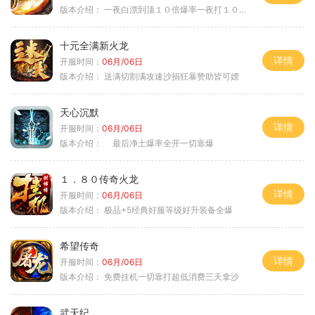
版本介绍：
一夜白漂到顶１０倍爆率一夜打１０００充
十元全满新火龙
详情
开服时间：
06月/06日
版本介绍：
送满切割满攻速沙捐狂暴赞助皆可嫖
天心沉默
详情
开服时间：
06月/06日
版本介绍：
最后净土爆率全开一切靠爆
１．８０传奇火龙
详情
开服时间：
06月/06日
版本介绍：
极品+5经典好服等级好升装备全爆
希望传奇
详情
开服时间：
06月/06日
版本介绍：
免费挂机一切靠打超低消费三天拿沙
武天纪