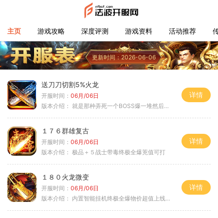
主页
游戏攻略
深度评测
游戏资料
活动推荐
更新时间：2026-06-06
送刀刀切割5%火龙
详情
开服时间：
06月/06日
版本介绍：
就是那种弄死一个BOSS爆一堆然后就起飞
１７６群雄复古
详情
开服时间：
06月/06日
版本介绍：
极品＋５战士带毒终极全爆茺值可打
１８０火龙微变
详情
开服时间：
06月/06日
版本介绍：
内置智能挂机终极全爆物价超值上线送神器