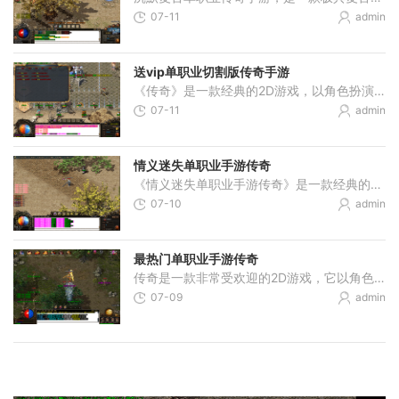
07-11
admin
送vip单职业切割版传奇手游
《传奇》是一款经典的2D游戏，以角色扮演为主题，具有万人在线、玩家互动等特点。而“送VIP单职业切割版传奇手游”成为了游戏市场的热门话题。在这款游戏中，玩家可以体验到极限
07-11
admin
情义迷失单职业手游传奇
《情义迷失单职业手游传奇》是一款经典的2D角色扮演单职业游戏，以传奇为核心，为广大玩家打造了一个万人在线的虚拟世界。在这个游戏中，玩家可以体验到丰富多彩的游戏玩法和激
07-10
admin
最热门单职业手游传奇
传奇是一款非常受欢迎的2D游戏，它以角色扮演为核心，并以万人在线的方式让玩家们可以进行互动。这款游戏深受广大玩家的喜爱，不仅因为它承载了许多回忆，还因为它精细的玩法和
07-09
admin