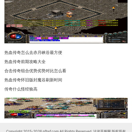
热血传奇怎么去赤月峡谷最方便
热血传奇前期攻略大全
合击传奇组合优势劣势对比怎么看
热血传奇怀旧版封魔谷刷新时间
传奇什么怪经验高
Copyright 2015-2026 nfbsf.com All Rights Reserved. 法波开服网 版权所有