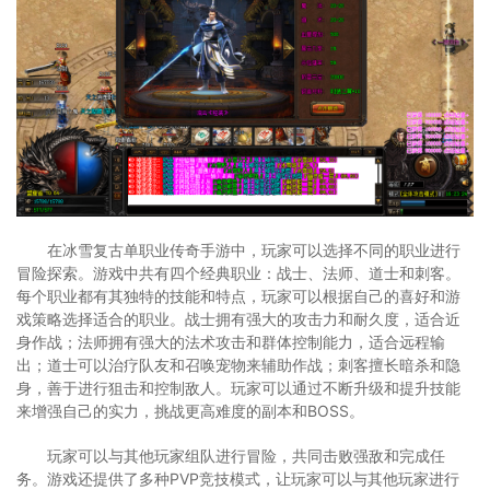
在冰雪复古单职业传奇手游中，玩家可以选择不同的职业进行
冒险探索。游戏中共有四个经典职业：战士、法师、道士和刺客。
每个职业都有其独特的技能和特点，玩家可以根据自己的喜好和游
戏策略选择适合的职业。战士拥有强大的攻击力和耐久度，适合近
身作战；法师拥有强大的法术攻击和群体控制能力，适合远程输
出；道士可以治疗队友和召唤宠物来辅助作战；刺客擅长暗杀和隐
身，善于进行狙击和控制敌人。玩家可以通过不断升级和提升技能
来增强自己的实力，挑战更高难度的副本和BOSS。
玩家可以与其他玩家组队进行冒险，共同击败强敌和完成任
务。游戏还提供了多种PVP竞技模式，让玩家可以与其他玩家进行