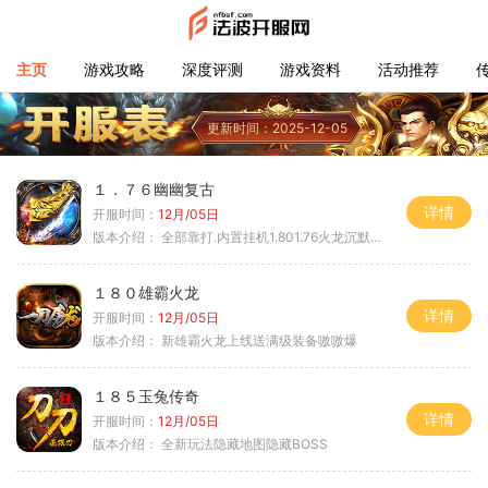
主页
游戏攻略
深度评测
游戏资料
活动推荐
更新时间：2025-12-05
１．７６幽幽复古
详情
开服时间：
12月/05日
版本介绍：
全部靠打.内置挂机1.801.76火龙沉默微变
１８０雄霸火龙
详情
开服时间：
12月/05日
版本介绍：
新雄霸火龙上线送满级装备嗷嗷爆
１８５玉兔传奇
详情
开服时间：
12月/05日
版本介绍：
全新玩法隐藏地图隐藏BOSS