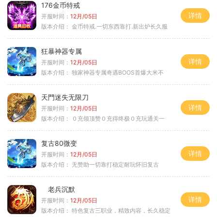
176金币特戒
详情
开服时间：
12月/05日
版本介绍：
金币特戒.一切东西靠打.新出炉长久服
狂暴神器专属
详情
开服时间：
12月/05日
版本介绍：
独家神器专属奇遇BOOS首爆大米不
天門迷失无限刀
详情
开服时间：
12月/05日
版本介绍：
０充领顶赞０充得终极０充玩通关一
复古80微变
详情
开服时间：
12月/05日
版本介绍：
无赞助一切靠打稳定耐玩怀旧复古
老兵沉默
详情
开服时间：
12月/05日
版本介绍：
特色复古三职业，精致内容，长久稳定