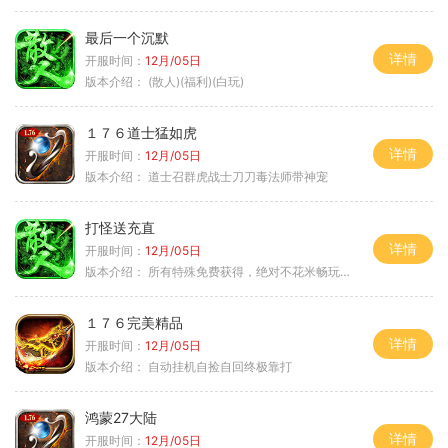
最后一个沉默
详情
开服时间：
12月/05日
版本介绍：
(散人)(福利)(白玩)
１７６道士猛如虎
详情
开服时间：
12月/05日
版本介绍：
道士召群虎战士刀刀毒法师带神宠
打怪送充直
详情
开服时间：
12月/05日
版本介绍：
所有特殊免费获得，绝对不花米畅玩所有地图
１７６完美精品
详情
开服时间：
12月/05日
版本介绍：
自动挂机自捡自回终极靠打
鸿蒙27大陆
详情
开服时间：
12月/05日