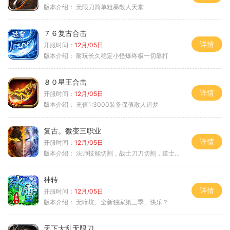
版本介绍：
无限刀简单粗暴散人天堂
７６复古合击
详情
开服时间：
12月/05日
版本介绍：
耐玩长久稳定小怪爆终极一切靠打
８０星王合击
详情
开服时间：
12月/05日
版本介绍：
充值1:3000装备保值散人追梦
复古。微变三职业
详情
开服时间：
12月/05日
版本介绍：
法师技能切割，战士刀刀切割，道士宠物秒怪
神转
详情
开服时间：
12月/05日
版本介绍：
无暗坑、全新独家第三季、快乐？
天下大乱无限刀