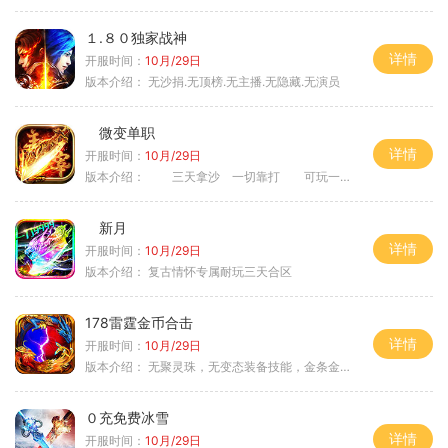
１.８０独家战神
详情
开服时间：
10月/29日
版本介绍：
无沙捐.无顶榜.无主播.无隐藏.无演员
微变单职
详情
开服时间：
10月/29日
版本介绍：
三天拿沙 一切靠打 可玩一年
新月
详情
开服时间：
10月/29日
版本介绍：
复古情怀专属耐玩三天合区
178雷霆金币合击
详情
开服时间：
10月/29日
版本介绍：
无聚灵珠，无变态装备技能，金条金刚石保底
０充免费冰雪
详情
开服时间：
10月/29日