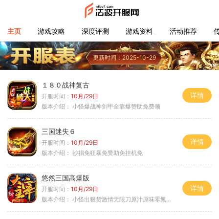
主页
游戏攻略
深度评测
游戏资料
活动推荐
更新时间：2025-10-29
１８０战神复古
详情
开服时间：
10月/29日
版本介绍：
小怪爆战神剑甲全靠爆赞助免费领
三国迷失６
详情
开服时间：
10月/29日
版本介绍：
沙捐免狂暴免赞助免挂机免
悠然三国高爆版
详情
开服时间：
10月/29日
版本介绍：
小怪出狠货激情无限刀原汁原味零氪通关