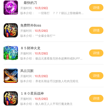
最快的刀
详情
开服时间：
10月/29日
版本介绍：
一切靠打 ７７７级以上怪物爆终极
免费野外Boss
详情
开服时间：
10月/29日
版本介绍：
^^全爆全靠打^^
８５财神火龙
详情
开服时间：
10月/29日
版本介绍：
极品元素看脸无秒杀超爽特戒BUFF无合成
风云沉默
详情
开服时间：
10月/29日
版本介绍：
养老长期金币沉默散人吃肉无暗坑
１８０星辰战神
详情
开服时间：
10月/29日
版本介绍：
散人称王人人平等打魔龙教主