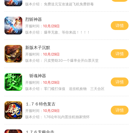
版本介绍：
免费送元宝攻速超飞机免费群毒
烈斩神器
详情
开服时间：
10月/29日
版本介绍：
爆率无敌、等你来战！！！！
新版木子沉默
详情
开服时间：
10月/29日
版本介绍：
只卖赞助30一个爆率全开白票天堂
斩魂神器
详情
开服时间：
10月/29日
版本介绍：
零门槛打保值 送挂机捡物 三天合区
１.７６特色复古
详情
开服时间：
10月/29日
版本介绍：
1.76论年玩内置挂机独家情怀
１７６无极合击