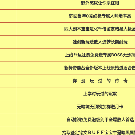
野外憋尿让你杀红眼
梦回当年0充终极专属人帅爆率高
四大副本宝宝进化千倍鉴定暗黑大极
独创新玩法散人追梦长期耐玩
上线９运狂暴免费送专属BOSS无沙
新舞帝鏖战全新版本上线原始道盾合
你 没 玩 过 的 传 
上学时玩过的沉默
无暗坑无顶榜加群送月卡
自动捡取免费泡级剑甲全爆散人首选
拾取鉴定铭文ＢＵＦＦ宝宝牛逼暗黑属