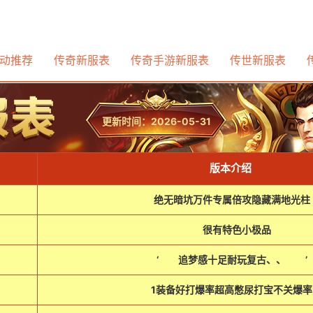
动推荐
传奇新服表
传奇手游新服表
传世新服表
更新时间：2026-05-31
版本介绍
绝无暗坑万件专属倍攻隐藏满地光柱
很有特色小极品
‘ 追梦感十足耐玩复古、、 ’
1装备好打爆率超高憋尿打宝不关爆率