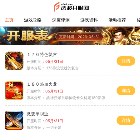
主页
游戏攻略
深度评测
游戏资料
活动推荐
更新时间：2026-05-31
１７６特色复古
详情
开服时间：
05月/31日
版本介绍：
176你没玩过的复古
１８０热血火龙
详情
开服时间：
05月/31日
版本介绍：
战神狂爆自动捡物长久稳定180新版
微变单职业
详情
开服时间：
05月/31日
版本介绍：
一切全爆