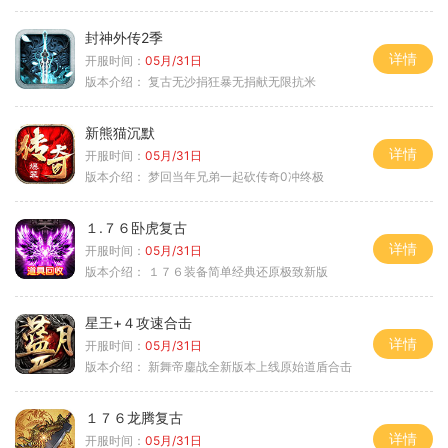
封神外传2季
详情
开服时间：
05月/31日
版本介绍：
复古无沙捐狂暴无捐献无限抗米
新熊猫沉默
详情
开服时间：
05月/31日
版本介绍：
梦回当年兄弟一起砍传奇0冲终极
１.７６卧虎复古
详情
开服时间：
05月/31日
版本介绍：
１７６装备简单经典还原极致新版
星王+４攻速合击
详情
开服时间：
05月/31日
版本介绍：
新舞帝鏖战全新版本上线原始道盾合击
１７６龙腾复古
详情
开服时间：
05月/31日