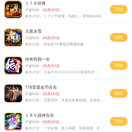
１７６经典
详情
开服时间：
05月/31日
版本介绍：
１７６节奏慢，纯散人，群868048665
大唐冰雪
详情
开服时间：
05月/31日
版本介绍：
奖励多PK爽低消费爆终极
传奇毁我一生
详情
开服时间：
05月/31日
版本介绍：
分逼不充○○○○○○○就是陪伴
178雷霆金币合击
详情
开服时间：
05月/31日
版本介绍：
无聚灵珠，无变态装备技能，金条金刚石保底
１８０战神合击
详情
开服时间：
05月/31日
版本介绍：
一切全爆、散人称霸、装备保值、长期耐玩