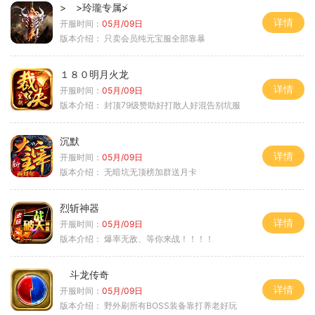
> >玲瓏专属≯
详情
开服时间：
05月/09日
版本介绍：
只卖会员纯元宝服全部靠暴
１８０明月火龙
详情
开服时间：
05月/09日
版本介绍：
封顶79级赞助好打散人好混告别坑服
沉默
详情
开服时间：
05月/09日
版本介绍：
无暗坑无顶榜加群送月卡
烈斩神器
详情
开服时间：
05月/09日
版本介绍：
爆率无敌、等你来战！！！！
斗龙传奇
详情
开服时间：
05月/09日
版本介绍：
野外刷所有BOSS装备靠打养老好玩