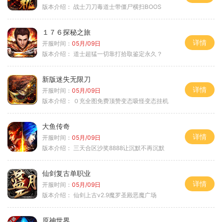
版本介绍：
战士刀刀毒道士带僵尸横扫BOOS
１７６探秘之旅
详情
开服时间：
05月/09日
版本介绍：
道士超猛一切靠打拾取鉴定永久？
新版迷失无限刀
详情
开服时间：
05月/09日
版本介绍：
０充全图免费顶赞变态吸怪变态挂机
大鱼传奇
详情
开服时间：
05月/09日
版本介绍：
三天合区沙奖8888让沉默不再沉默
仙剑复古单职业
详情
开服时间：
05月/09日
版本介绍：
仙剑上古v2.9魔罗圣殿恶魔广场
原神世界