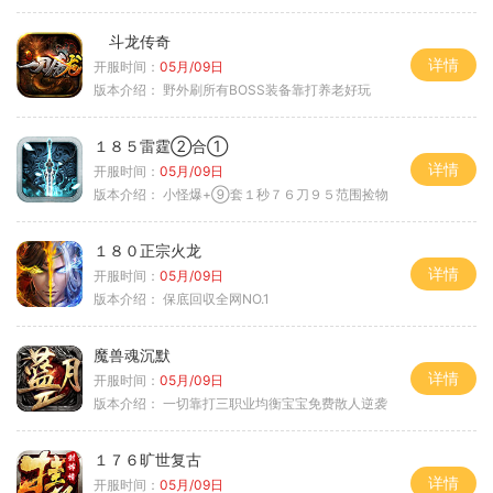
斗龙传奇
详情
开服时间：
05月/09日
版本介绍：
野外刷所有BOSS装备靠打养老好玩
１８５雷霆②合①
详情
开服时间：
05月/09日
版本介绍：
小怪爆+⑨套１秒７６刀９５范围捡物
１８０正宗火龙
详情
开服时间：
05月/09日
版本介绍：
保底回収全网NO.1
魔兽魂沉默
详情
开服时间：
05月/09日
版本介绍：
一切靠打三职业均衡宝宝免费散人逆袭
１７６旷世复古
详情
开服时间：
05月/09日