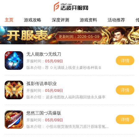
主页
游戏攻略
深度评测
游戏资料
活动推荐
更新时间：2026-05-09
无人能敌つ无线刀
详情
开服时间：
05月/09日
版本介绍：
荐 ０元满级上线变土豪秒各种装Ｂ
孤影传说单职业
详情
开服时间：
05月/09日
版本介绍：
超多地图散人福利高额回馈永久爆率
悠然三国づ高爆版
详情
开服时间：
05月/09日
版本介绍：
小怪出狠货激情无限刀原汁原味零氪通关