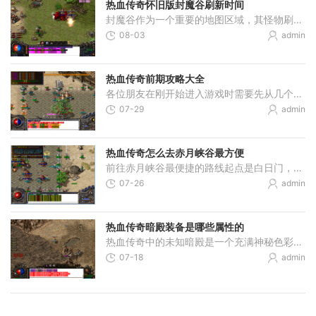
热血传奇怀旧版封魔谷刷新时间
封魔谷作为一个重要的地图区域，其怪物刷新时间对玩家规划游戏进程具有关键意义。封魔谷地图分为多个层次，每个层次的怪物刷新时间都有具体规律，了解这些时间规律可以帮助玩
08-03
admin
热血传奇前期攻略大全
各位朋友在刚开始进入游戏时需要先从几个基本步骤入手，首先咱们要认真看看游戏操作界面，在屏幕的上方一般会显示地图和角色信息，右侧往往是技能栏和背包，得先弄明白每个按
07-29
admin
热血传奇怎么去赤月峡谷最方便
前往赤月峡谷最便捷的路线起点是白日门，从此处出发可以最为高效地抵达目的地。从白日门坐标（350,239）附近可以找到丛林迷宫的入口，进入丛林迷宫后，通过坐标（321,120）的传送点
07-26
admin
热血传奇暗殿装备是哪些属性的
热血传奇中的未知暗殿是一个充满神秘色彩的特殊地图，其显著特点是产出具有独特属性的神秘装备系列。神秘装备共有三种类型，分别是神秘头盔、神秘手镯和神秘戒指。这些装备的
07-18
admin